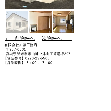
​← 前物件へ
​次物件へ →
有限会社加藤工務店
〒987-0331​
宮城県登米市米山町中津山字筒場埣297-1
【電話番号】0220-29-5505
【営業時間】 8：00～17：00
​ 【Ｅ-mail】
info@kato-komuten.co.jp
イベント情報
お問い合わせ
© 2026（有）加藤工務店
Wix.com
で作成されたホー
ムページです。