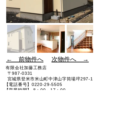
​← 前物件へ
​次物件へ →
有限会社加藤工務店
〒987-0331​
宮城県登米市米山町中津山字筒場埣297-1
【電話番号】0220-29-5505
【営業時間】 8：00～17：00
​ 【Ｅ-mail】
info@kato-komuten.co.jp
イベント情報
お問い合わせ