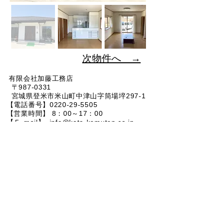
​次物件へ →
有限会社加藤工務店
〒987-0331​
宮城県登米市米山町中津山字筒場埣297-1
【電話番号】0220-29-5505
【営業時間】 8：00～17：00
​ 【Ｅ-mail】
info@kato-komuten.co.jp
イベント情報
お問い合わせ
© 2026（有）加藤工務店
Wix.com
で作成されたホー
ムページです。