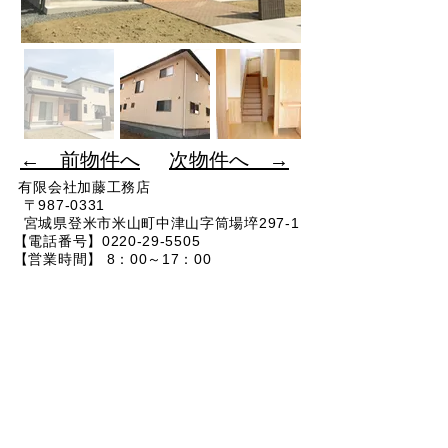
​← 前物件へ
​次物件へ →
有限会社加藤工務店
〒987-0331​
宮城県登米市米山町中津山字筒場埣297-1
【電話番号】0220-29-5505
【営業時間】 8：00～17：00
​ 【Ｅ-mail】
info@kato-komuten.co.jp
イベント情報
お問い合わせ
© 2026（有）加藤工務店
Wix.com
で作成されたホー
ムページです。